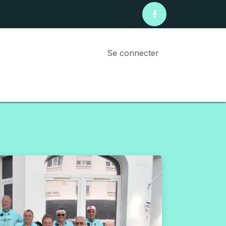
Se connecter
rnable
Nos prochaines sorties FFBC 2026
Photos 20