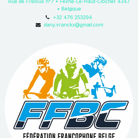
Rue de Freloux n°7 • Fexhe-Le-Haut-Clocher 4347
• Belgique
+32 476 253294
dany.vranckx@gmail.com