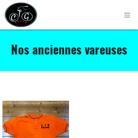
Se rendre au contenu
Nos anciennes vareuses